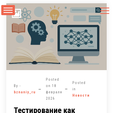
Перейти
к
содержимому
Posted
Posted
By -
on
18
in
bznaniy_ru
февраля
Новости
2026
Тестирование как