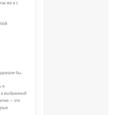
ак же и с
обой
ндовали бы.
ь и
, а выбранный
итие — это
орые