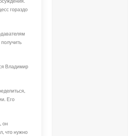
бсуждения.
есс гораздо
подавателям
 получить
лся Владимир
ределиться,
и. Его
, он
л, что нужно