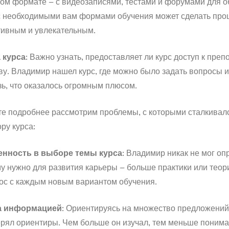
ном формате – с видеозаписями, тестами и форумами для о
с необходимыми вам формами обучения может сделать проц
тивным и увлекательным.
 курса
: Важно узнать, предоставляет ли курс доступ к пре
у. Владимир нашел курс, где можно было задать вопросы и
ь, что оказалось огромным плюсом.
те подробнее рассмотрим проблемы, с которыми сталкива
ору курса:
нность в выборе темы курса
: Владимир никак не мог оп
у нужно для развития карьеры – больше практики или теори
ос с каждым новым вариантом обучения.
а информацией
: Ориентируясь на множество предложений
рял ориентиры. Чем больше он изучал, тем меньше понима