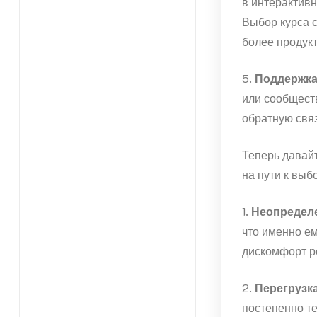
в интерактив
Выбор курса 
более продук
5.
Поддержка
или сообществ
обратную связ
Теперь давай
на пути к выб
1.
Неопределе
что именно ем
дискомфорт р
2.
Перегрузк
постепенно те