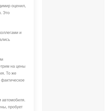
адимир оценил,
. Это
коллегами и
ались
ми
отрим на цены
я. То же
о фактическое
м автомобиля.
ены, пробует