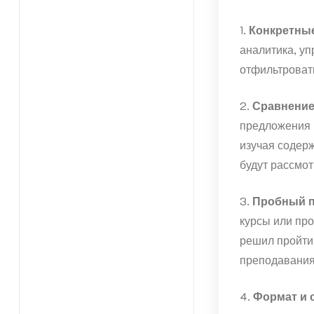
1.
Конкретные
аналитика, у
отфильтроват
2.
Сравнение
предложения 
изучая содерж
будут рассмот
3.
Пробный 
курсы или про
решил пройти 
преподавания
4.
Формат и 