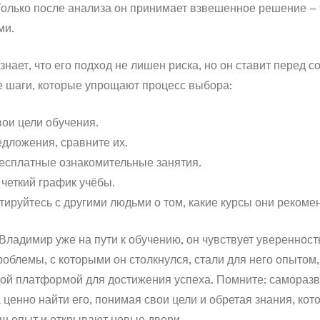
олько после анализа он принимает взвешенное решение – т
ми.
нает, что его подход не лишен риска, но он ставит перед с
 шаги, которые упрощают процесс выбора:
вои цели обучения.
едложения, сравните их.
бесплатные ознакомительные занятия.
 четкий график учёбы.
тируйтесь с другими людьми о том, какие курсы они рекоме
 Владимир уже на пути к обучению, он чувствует уверенност
роблемы, с которыми он столкнулся, стали для него опытом
ной платформой для достижения успеха. Помните: саморазв
а ценно найти его, понимая свои цели и обретая знания, кот
ш опыт и открывают новые двери.