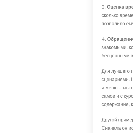
3.
Оценка вр
сколько време
позволило ем
4.
Обращение
знакомыми, ко
бесценными в
Для лучшего 
сценариями. 
и меню – мы 
самое и с кур
содержание, 
Другой пример
Сначала он ис