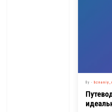
By -
bznaniy_
Путевод
идеальн