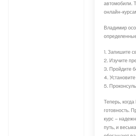
автомобили. Т
онлайн-курса
Владимир осоз
определенные
1. Запишите с
2. Изучите пр
3. Пройдите 
4. Установите
5. Проконсуль
Теперь, когда
готовность. П
курс – надеж
путь, и весьм
обогащают ва