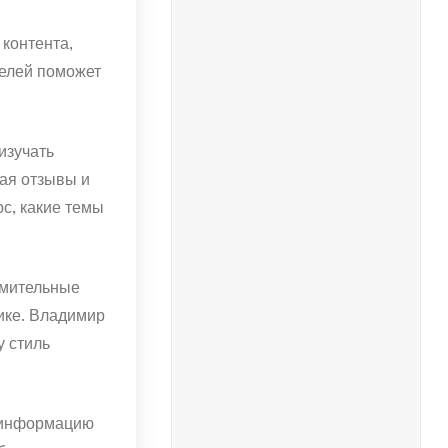
 контента,
целей поможет
изучать
ая отзывы и
рс, какие темы
омительные
ике. Владимир
у стиль
т информацию