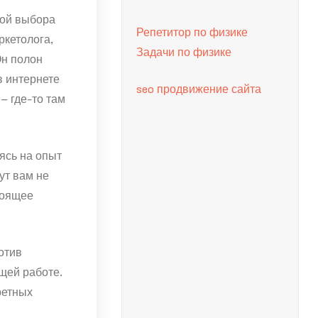
мой выбора
Репетитор по физике
ркетолога,
Задачи по физике
Он полон
в интернете
seo продвижение сайта
– где-то там
ясь на опыт
ут вам не
тоящее
отив
ущей работе.
ретных