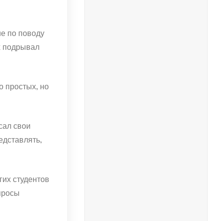
ие по поводу
ах подрывал
о простых, но
сал свои
едставлять,
гих студентов
просы