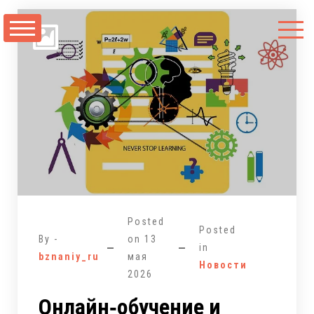
Перейти
к
содержимому
Posted
Posted
By -
on
13
in
bznaniy_ru
мая
Новости
2026
Онлайн‑обучение и