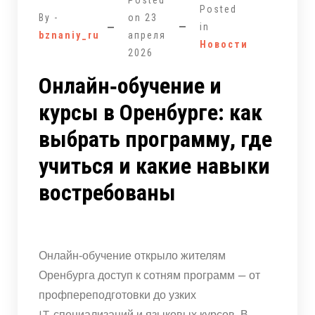
Posted
Posted
By -
on
23
in
bznaniy_ru
апреля
Новости
2026
Онлайн‑обучение и
курсы в Оренбурге: как
выбрать программу, где
учиться и какие навыки
востребованы
Онлайн‑обучение открыло жителям
Оренбурга доступ к сотням программ — от
профпереподготовки до узких
IT‑специализаций и языковых курсов. В